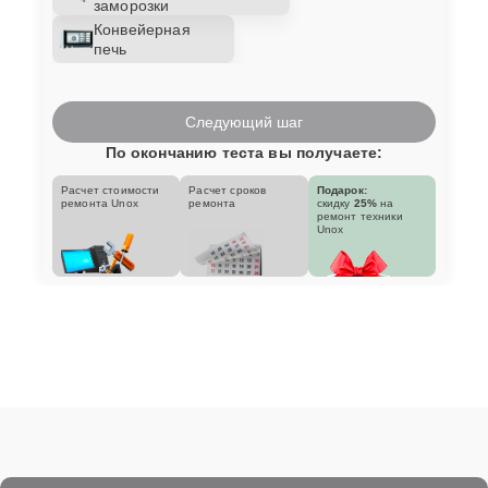
заморозки
Конвейерная
печь
Следующий шаг
По окончанию теста вы получаете:
Расчет стоимости
Расчет сроков
Подарок:
ремонта Unox
ремонта
скидку
25%
на
ремонт техники
Unox