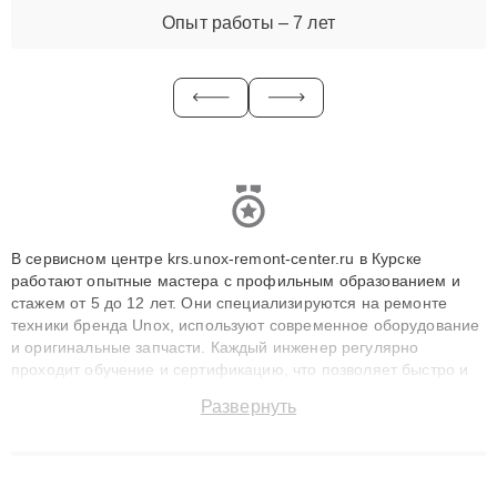
Опыт работы – 7 лет
В сервисном центре krs.unox-remont-center.ru в Курске
работают опытные мастера с профильным образованием и
стажем от 5 до 12 лет. Они специализируются на ремонте
техники бренда Unox, используют современное оборудование
и оригинальные запчасти. Каждый инженер регулярно
проходит обучение и сертификацию, что позволяет быстро и
точноdiagnostikировать поломки и восстанавливать технику с
Развернуть
сохранением гарантии до 3 лет. Наши мастера решают
сложные случаи: от замены матриц и материнских плат до
ремонта после залития и восстановления данных. Благодаря
высокой квалификации и ответственному подходу клиенты