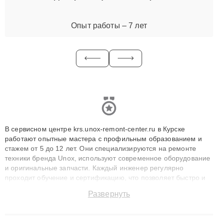
Опыт работы – 7 лет
В сервисном центре krs.unox-remont-center.ru в Курске
работают опытные мастера с профильным образованием и
стажем от 5 до 12 лет. Они специализируются на ремонте
техники бренда Unox, используют современное оборудование
и оригинальные запчасти. Каждый инженер регулярно
проходит обучение и сертификацию, что позволяет быстро и
точноdiagnostikировать поломки и восстанавливать технику с
Развернуть
сохранением гарантии до 3 лет. Наши мастера решают
сложные случаи: от замены матриц и материнских плат до
ремонта после залития и восстановления данных. Благодаря