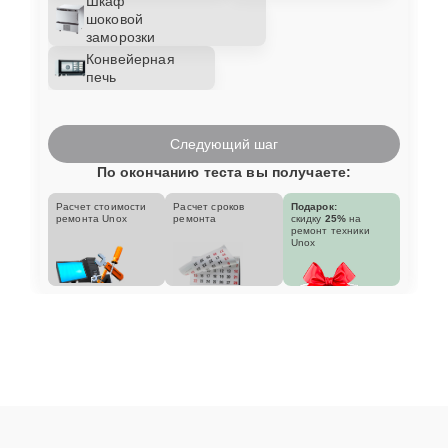
Шкаф
шоковой
заморозки
Конвейерная
печь
Следующий шаг
По окончанию теста вы получаете:
Расчет стоимости
Расчет сроков
Подарок:
ремонта Unox
ремонта
скидку
25%
на
ремонт техники
Unox