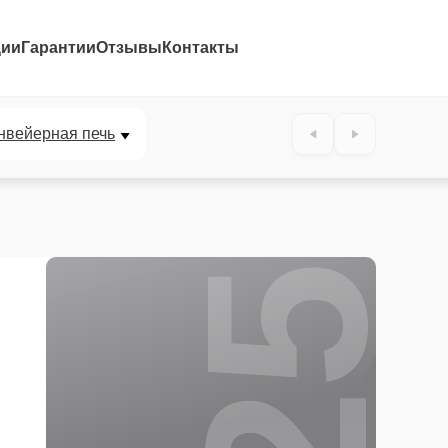
ции
Гарантии
Отзывы
Контакты
25%
нвейерная печь