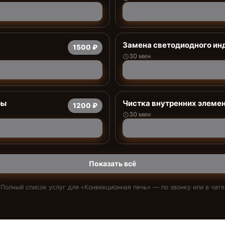
Заменa светодиодного ин
1500 ₽
30 мин
ры
Чистка внутренних элемен
1200 ₽
30 мин
Показать всё
Полный список услуг для «
Конвекционная печь
» — по звонку или в чате