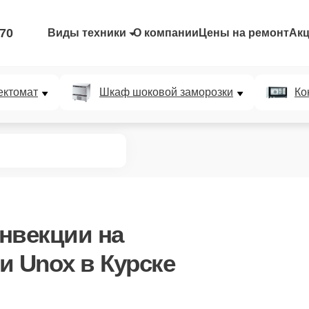
-70
Виды техники
О компании
Цены на ремонт
Ак
ектомат
Шкаф шоковой заморозки
Ко
онвекции
на
и Unox в Курске