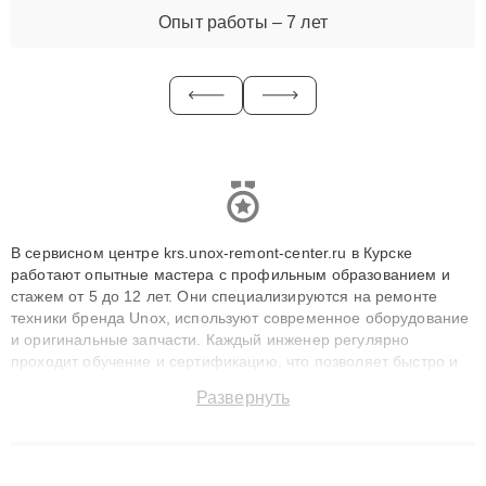
Опыт работы – 7 лет
В сервисном центре krs.unox-remont-center.ru в Курске
работают опытные мастера с профильным образованием и
стажем от 5 до 12 лет. Они специализируются на ремонте
техники бренда Unox, используют современное оборудование
и оригинальные запчасти. Каждый инженер регулярно
проходит обучение и сертификацию, что позволяет быстро и
точноdiagnostikировать поломки и восстанавливать технику с
Развернуть
сохранением гарантии до 3 лет. Наши мастера решают
сложные случаи: от замены матриц и материнских плат до
ремонта после залития и восстановления данных. Благодаря
высокой квалификации и ответственному подходу клиенты