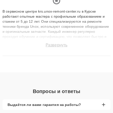
В сервисном центре krs.unox-remont-center.ru в Курске
работают опытные мастера с профильным образованием и
стажем от 5 до 12 лет. Они специализируются на ремонте
техники бренда Unox, используют современное оборудование
и оригинальные запчасти. Каждый инженер регулярно
проходит обучение и сертификацию, что позволяет быстро и
точноdiagnostikировать поломки и восстанавливать технику с
Развернуть
сохранением гарантии до 3 лет. Наши мастера решают
сложные случаи: от замены матриц и материнских плат до
ремонта после залития и восстановления данных. Благодаря
высокой квалификации и ответственному подходу клиенты
получают быстрый, качественный ремонт и понятные
объяснения по результатам диагностики.
Вопросы и ответы
+
Выдаётся ли вами гарантия на работы?